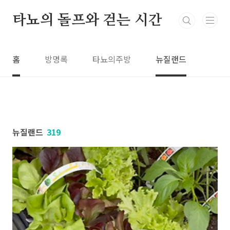
본문 바로가기
타뇨의 돌프와 걷는 시간
홈
방명록
타뇨의주방
뉴질랜드
뉴질랜드
319