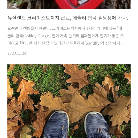
뉴질랜드 크라이스트처치 근교, 애슐리 협곡 캠핑장에 가다.
오랜만에 캠핑을 다녀왔다. 크라이스트처치에서 1시간 거리에 있는 '애
슐리 협곡(Ashley Gorge)'인데 가족 단위의 캠퍼들에게 인기가 좋은 곳
이라고 한다. 한 가지 단점이 있다면 샌드플라이(Sandfly)가 심각하게
많다는 것인데 약을 꼼꼼하게 바르고 간다면 그나마 있을만하다. 사실 우
2023. 1. 24.
리는 캠핑을 가면 구축해놓은 사이트에서 앉아 주전부리를 먹거나 보드
게임을 하거나 소소한 시간을 보내는 것을 좋아하는데 그 덕분에 샌드플
라이에게 더 시달렸던 것 같다. 샌드플라이는 가만히 있는 사람에게 붙고
움직일 때는 다가오지 않는다. 애슐리 협곡에는 숲 속으로 걷는 코스가
많아서 트랙킹을 좋아하는 사람들에게 좋은 장소인 것 같다. 또한 캠핑장
안으로 애슐리 강이 흐르기 때문에 카약킹이나 수영 등을 즐기기도 좋
다. ..