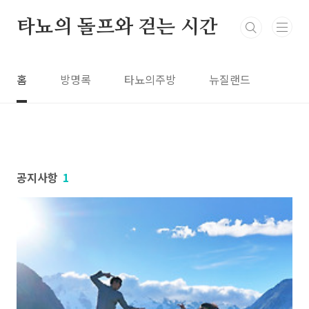
본문 바로가기
타뇨의 돌프와 걷는 시간
홈
방명록
타뇨의주방
뉴질랜드
공지사항
1