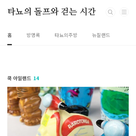
본문 바로가기
타뇨의 돌프와 걷는 시간
홈
방명록
타뇨의주방
뉴질랜드
쿡 아일랜드
14