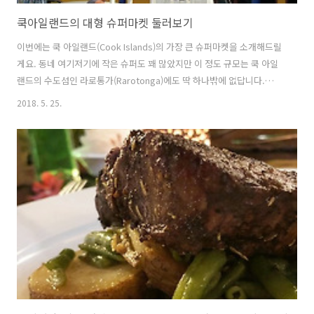
쿡아일랜드의 대형 슈퍼마켓 둘러보기
이번에는 쿡 아일랜드(Cook Islands)의 가장 큰 슈퍼마켓을 소개해드릴
게요. 동네 여기저기에 작은 슈퍼도 꽤 많았지만 이 정도 규모는 쿡 아일
랜드의 수도섬인 라로통가(Rarotonga)에도 딱 하나밖에 없답니다.
'CITC Supermarket'은 쿡 아일랜드의 자체 슈퍼마켓인지 검색을 해봐
2018. 5. 25.
도 특별한 정보를 얻을 수가 없었어요. 한국으로 치자면 이마트나 롯데마
트 규모의 대형마트라고 생각하시면 될 것 같네요. 쿡 아일랜드의 대형마
트는 어떤 모습일지 함께 보실까요? 요놈 타고 열심히 다녔답니다. 조금
낡긴 했지만 생각보다 잘 나가서 타고 다니는데 어려움은 전혀 없었어요.
라로통가를 여행하실 때 자동차보다는 스쿠터를 빌려서 여행하시는 것
이 여러모로 좋고 섬에 도로도 딱 하나 뿐이라 운전하는데 어려움은 ..