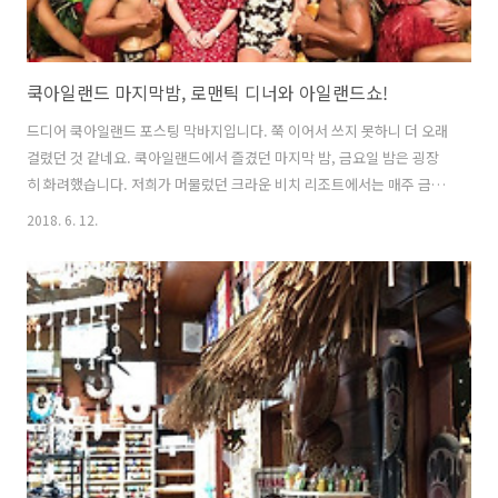
쿡아일랜드 마지막밤, 로맨틱 디너와 아일랜드쇼!
드디어 쿡아일랜드 포스팅 막바지입니다. 쭉 이어서 쓰지 못하니 더 오래
걸렸던 것 같네요. 쿡아일랜드에서 즐겼던 마지막 밤, 금요일 밤은 굉장
히 화려했습니다. 저희가 머물렀던 크라운 비치 리조트에서는 매주 금요
일 밤에는 레스토랑에서 뷔페와 함께 아일랜드쇼가 펼쳐집니다. 아일랜
2018. 6. 12.
드쇼는 쿡아일랜드의 전통공연을 보는 것인데요. 굉장히 볼거리가 좋았
습니다. 이 곳에서 열리는 아일랜드쇼는 다른 리조트에 머무는 투숙객들
도 조인을 할 수 있는 공연인데요. 테이블 수가 한정되어 있기 때문에 미
리 예약하는 것이 아무래도 좋습니다. 전통공연이라고 하면 지루할 것이
라고 생각할 수도 있는데요. 라로통가의 이 공연은 정말 너무 즐겁고 볼
거리가 많습니다. ◀◀ 타뇨의 요리영상을 구독하고 싶으신 분들은 눌러
주세요! ▲ 6시 30분부터..