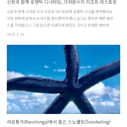
신랑과 함께 로맨틱 디너타임, 크라운비치 리조트 레스토랑
신랑과 함께 크라운 비치 리조트 레스토랑에 로맨틱 디너를 예약했어요.
서양 문화에 맞춰서 드레스를 준비했어야 했나 싶기도 했지만 예쁜 원피
스를 가져왔으니 그걸 입으면 되겠다며 화장도 고치고 최대한 예쁘게 단
장을 했죠. 레스토랑에 들어서니 생각보다 많은 여자들이 드레스를 입고
2018. 5. 25.
왔었어요 ^^;; 외국에서 오래 살고 있지만 여전히 적응하기 어려운게 드
레스 문화입니다. 그래도 즐기기 위해 이 곳에 왔으니 최대한 편하게 신
랑과 오붓한 시간을 즐기고 싶었어요. 곧 직원이 메뉴판을 가지고 왔어
요. 조금 일찍 레스토랑에 갔더니 대부분의 사람들이 아직 도착하지 않아
서 빈자리가 많았어요. 이 곳에서는 요일별로 다른 종류의 라이브 공연이
펼쳐지는데 어제는 기타 연주를 하더니 저희가 방문한 날에는 피아노 연
주가 펼쳐졌어요. ..
라로통가(Rarotonga)에서 즐긴 스노쿨링(Snorkeling)