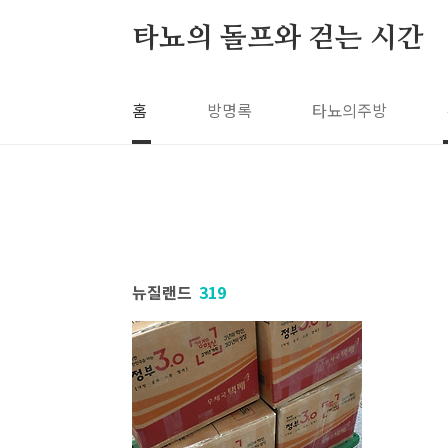
본문 바로가기
타뇨의 돌프와 걷는 시간
홈
방명록
타뇨의주방
뉴질랜드
319