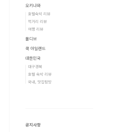
오키나와
호텔숙박 리뷰
먹거리 리뷰
여행 리뷰
몰디브
쿡 아일랜드
대한민국
대구경북
호텔 숙박 리뷰
국내, 맛집탐방
공지사항