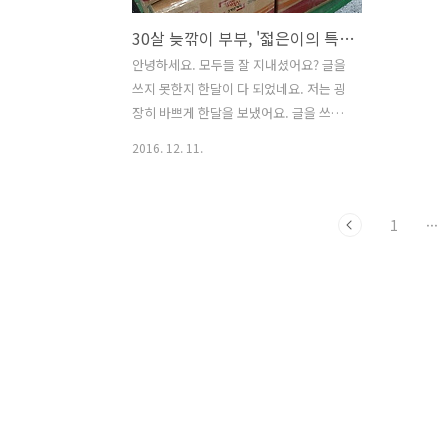
30살 늦깎이 부부, '젋은이의 특권' 뉴질랜드 워킹홀리데이 비자를 받다.
안녕하세요. 모두들 잘 지내셨어요? 글을
쓰지 못한지 한달이 다 되었네요. 저는 굉
장히 바쁘게 한달을 보냈어요. 글을 쓰지
못할만큼! 그래서 오늘부터 그 동안의 이
2016. 12. 11.
야기를 적어보려고 해요. 작년 1월쯤 신랑
이 저에게 물었어요. [ 여보, 우리 워킹홀
리데이 신청할까? ] 그땐 제 카페를 운영
1
···
하고 있던 중이였는데도 저는 흔쾌히 [ 그
래! ] 라고 대답을 했었어요. 지금 생각해
보면 [ 내가 왜 그랬지? ] 라는 생각이 들
어요^^;; 해외생활에 대한 마음도 딱히 없
었고, 살고 있던 지역에서 충분히 실력으
로 인정 받고 있었기에 특별히 부족한게
없었거든요. 그렇지만 젊은이들의 특권이
라고 할 수 있는 '워킹홀리데이'라는 것을
인생에서 한번쯤 꼭 누려보고 싶었던 신