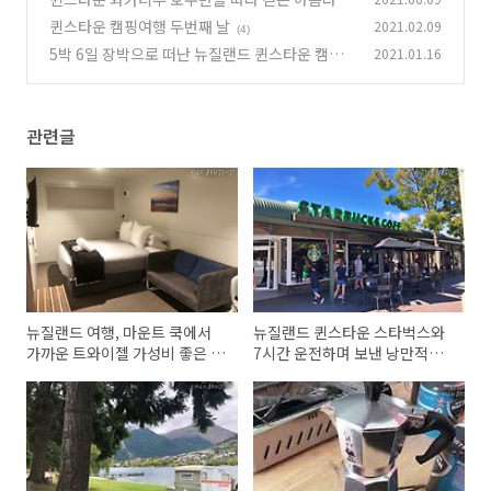
산책로, 페닌술라 트랙
퀸스타운 캠핑여행 두번째 날
2021.02.09
(0)
(4)
5박 6일 장박으로 떠난 뉴질랜드 퀸스타운 캠핑
2021.01.16
(6)
관련글
뉴질랜드 여행, 마운트 쿡에서
뉴질랜드 퀸스타운 스타벅스와
가까운 트와이젤 가성비 좋은 숙
7시간 운전하며 보낸 낭만적인
소
생일!