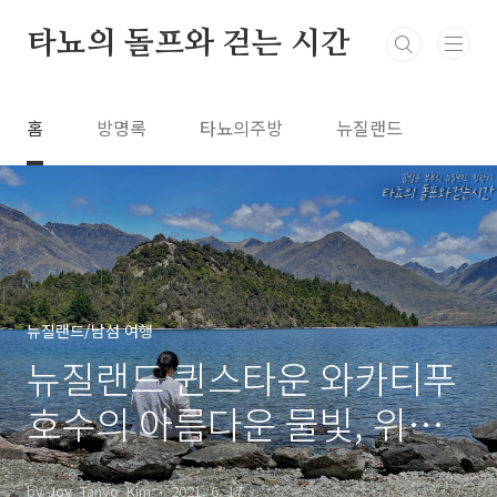
본문 바로가기
타뇨의 돌프와 걷는 시간
홈
방명록
타뇨의주방
뉴질랜드
뉴질랜드/남섬 여행
뉴질랜드 퀸스타운 와카티푸
호수의 아름다운 물빛, 위니
스 피자는 꿀 맛, 캠핑장에서
by Joy_Tanyo_Kim
2021. 6. 17.