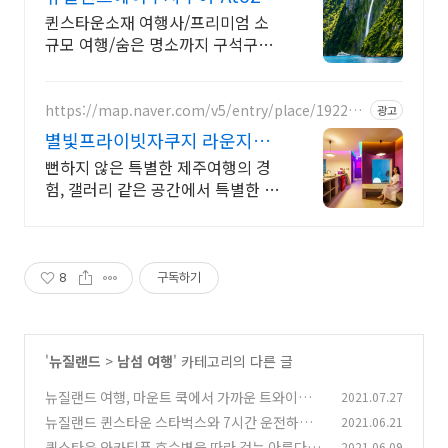
퀸스타운소재 여행사/프리미엄 소
규모 여행/숨은 명소까지 구석구석
찾아가는 리얼여행
https://map.naver.com/v5/entry/place/192206
광고
3498
별빛프라이빗자쿠지 라운지독
채 사진보다 더좋아요. 찐 리뷰
뻔하지 않은 특별한 제주여행의 경
험, 갤러리 같은 공간에서 특별한 가
족과의 휴식 하늘보며 노천 자쿠지
스파, 프리미엄 인테리어, 노래방, 대
형스크린, 넓은잔디정원
8
구독하기
'
뉴질랜드
>
남섬 여행
' 카테고리의 다른 글
뉴질랜드 여행, 마운트 쿡에서 가까운 트와이젤
2021.07.27
가성비 좋은 숙소
뉴질랜드 퀸스타운 스타벅스와 7시간 운전하며
2021.06.21
(2)
보낸 낭만적인 생일!
퀸스타운 와카티푸 호수변을 따라 걷는 아름다운
2021.06.09
(2)