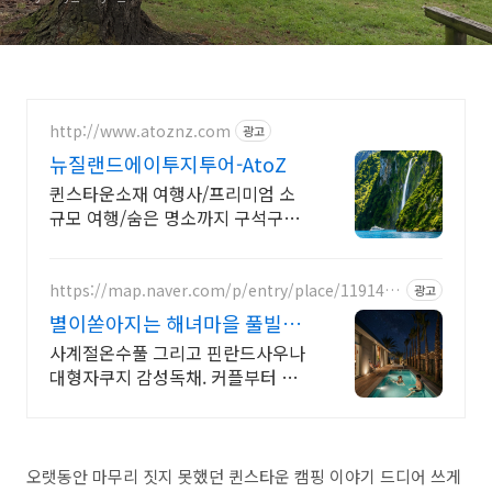
http://www.atoznz.com
광고
뉴질랜드에이투지투어-AtoZ
퀸스타운소재 여행사/프리미엄 소
규모 여행/숨은 명소까지 구석구석
찾아가는 리얼여행
https://map.naver.com/p/entry/place/1191452
광고
706
별이쏟아지는 해녀마을 풀빌라
르세라핌도 다녀간 감성풀빌라
사계절온수풀 그리고 핀란드사우나
대형자쿠지 감성독채. 커플부터 대
가족까지 힐링숙소 여행피로 녹이는
온수풀과 스파, 불멍.제주해녀마을
돌담길 속에서느끼는 온전한휴식
오랫동안 마무리 짓지 못했던 퀸스타운 캠핑 이야기 드디어 쓰게