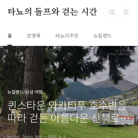
본문 바로가기
타뇨의 돌프와 걷는 시간
홈
방명록
타뇨의주방
뉴질랜드
뉴질랜드/남섬 여행
퀸스타운 와카티푸 호수변을
따라 걷는 아름다운 산책로,
페닌술라 트랙
by Joy_Tanyo_Kim
2021. 6. 9.