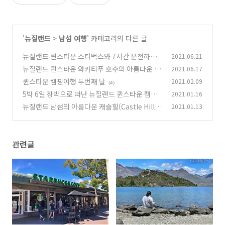
'
뉴질랜드
>
남섬 여행
' 카테고리의 다른 글
뉴질랜드 퀸스타운 스타벅스와 7시간 운전하며
2021.06.21
보낸 낭만적인 생일!
뉴질랜드 퀸스타운 와카티푸 호수의 아름다운 물
2021.06.17
(2)
빛, 위니스 피자는 꿀 맛, 캠핑장에서 마시는 커피
퀸스타운 캠핑여행 두번째 날
2021.02.09
(4)
는 환상적인 맛!
(2)
5박 6일 장박으로 떠난 뉴질랜드 퀸스타운 캠핑
2021.01.16
뉴질랜드 남섬의 아름다운 캐슬힐(Castle Hill)
2021.01.13
(6)
(6)
관련글