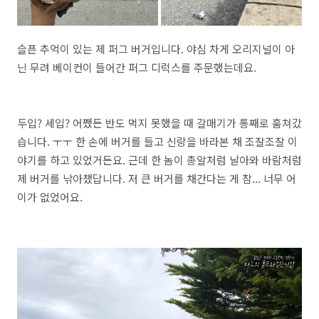
슬픈 추억이 있는 제 퍼그 버거입니다. 야심 차게 오리지널이 아
닌 무려 베이컨이 들어간 퍼그 디럭스를 주문했는데요.
두입? 세입? 어쨌든 반도 먹지 못했을 때 갈매기가 통째로 훔쳐갔
습니다. ㅜㅜ 한 손에 버거를 들고 신랑을 바라본 채 조잘조잘 이
야기를 하고 있었거든요. 근데 한 놈이 총알처럼 날아와 바람처럼
제 버거를 낚아챘답니다. 저 큰 버거를 채간다는 게 참... 너무 어
이가 없었어요.