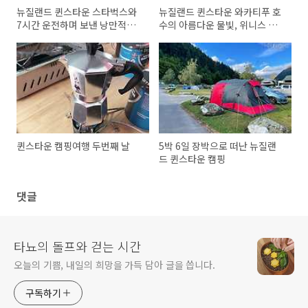
뉴질랜드 퀸스타운 스타벅스와
뉴질랜드 퀸스타운 와카티푸 호
7시간 운전하며 보낸 낭만적인
수의 아름다운 물빛, 위니스 피
생일!
자는 꿀 맛, 캠핑장에서 마시는
커피는 환상적인 맛!
퀸스타운 캠핑여행 두번째 날
5박 6일 장박으로 떠난 뉴질랜
드 퀸스타운 캠핑
댓글
타뇨의 돌프와 걷는 시간
오늘의 기쁨, 내일의 희망을 가득 담아 글을 씁니다.
구독하기