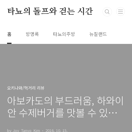
본문 바로가기
타뇨의 돌프와 걷는 시간
홈
방명록
타뇨의주방
뉴질랜드
오키나와/먹거리 리뷰
아보카도의 부드러움, 하와이
안 수제버거를 맛볼 수 있는
'제타버거마켓(Jetta Burger
by Joy_Tanyo_Kim
2016. 10. 15.