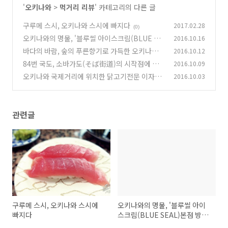
'
오키나와
>
먹거리 리뷰
' 카테고리의 다른 글
구루메 스시, 오키나와 스시에 빠지다
2017.02.28
(0)
오키나와의 명물, '블루씰 아이스크림(BLUE SE
2016.10.16
AL)본점 방문하기
바다의 바람, 숲의 푸른향기로 가득한 오키나와
2016.10.12
(0)
남부의 카페 '후주'
84번 국도, 소바가도(そば街道)의 시작점에 위
2016.10.09
(4)
치한 100년 전통의 키시모토식당
오키나와 국제거리에 위치한 닭고기전문 이자카
2016.10.03
(0)
야 '본지리야'
(0)
관련글
구루메 스시, 오키나와 스시에
오키나와의 명물, '블루씰 아이
빠지다
스크림(BLUE SEAL)본점 방문
하기