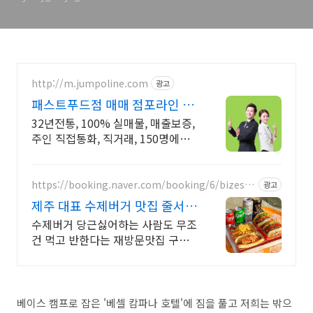
Market)'
http://m.jumpoline.com
광고
패스트푸드점 매매 점포라인 빠
른 직거래 & 안전중개거래
32년전통, 100% 실매물, 매출보증,
주인 직접통화, 직거래, 150명에이
전트
https://booking.naver.com/booking/6/bizes/9
광고
48059
제주 대표 수제버거 맛집 줄서지
말고 네이버주문하세요
수제버거 당근싫어하는 사람도 무조
건 먹고 반한다는 재방문맛집 구좌
당근수제버거
베이스 캠프로 잡은 '베셀 캄파나 호텔'에 짐을 풀고 저희는 밖으