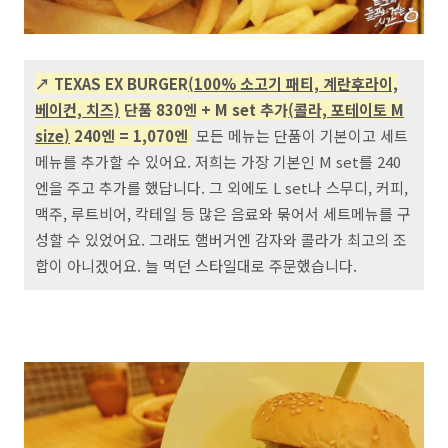
↗ TEXAS EX BURGER
(100% 소고기 패티, 계란후라이,
베이컨, 치즈)
단품 830엔 +
M set 추가
(
콜라, 포테이토 M
size
)
24
0엔
=
1,070엔
모든 메뉴는 단품이 기본이고 세트
메뉴를 추가할 수 있어요. 저희는 가장 기본인 M set를 240
엔을 주고 추가를 했답니다. 그 외에도 L set나 스무디, 커피,
맥주, 루트비어, 칵테일 등 많은 음료와 묶어서 세트메뉴를 구
성할 수 있었어요. 그래도 햄버거엔 감자와 콜라가 최고의 조
합이 아니겠어요. 늘 먹던 스타일대로 주문했습니다.