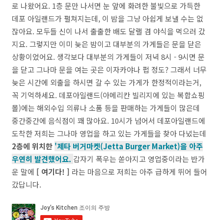
로 나왔어요. 1층 문만 나서면 눈 앞에 화려한 불빛으로 가득한
데포 아일랜드가 펼쳐지는데, 이 밤을 그냥 아쉽게 보낼 수는 없
잖아요. 모두들 신이 나서 출출한 배도 달랠 겸 야식을 먹으러 갔
지요. 그렇지만 이미 늦은 밤이고 대부분의 가게들은 문을 닫은
상황이었어요. 생각보다 대부분의 가게들이 저녁 8시 - 9시면 문
을 닫고 그나마 문을 여는 곳은 이자카야나 펍 정도? 그래서 너무
늦은 시간에 외출을 하시면 갈 수 있는 가게가 한정적이라는거,
꼭 기억하세요. 데포아일랜드(아메리칸 빌리지에 있는 복합쇼핑
몰)에는 해외수입 의류나 소품 등을 판매하는 가게들이 많은데
중간중간에 음식점이 꽤 많아요. 10시가 넘어서 데포아일랜드에
도착한 저희는 그나마 영업을 하고 있는 가게들을 찾아 다녔는데
2층에 위치한
'제타 버거마켓(Jetta Burger Market)을 아주
우연히
발견했어요.
갑자기 폭우는 쏟아지고 영업중이라는 반가
운 말에
[ 여기다! ]
라는 마음으로 저희는 아주 급하게 뛰어 들어
갔답니다.