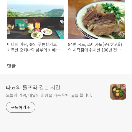
바다의 바람, 숲의 푸른향기로
84번 국도, 소바가도(そば街道)
가득한 오키나와 남부의 카페
의 시작점에 위치한 100년 전통
'후주'
의 키시모토식당
댓글
타뇨의 돌프와 걷는 시간
오늘의 기쁨, 내일의 희망을 가득 담아 글을 씁니다.
구독하기