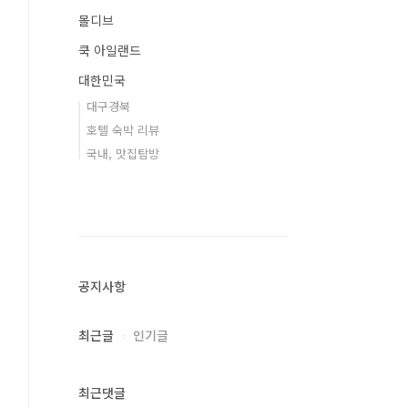
몰디브
쿡 아일랜드
대한민국
대구경북
호텔 숙박 리뷰
국내, 맛집탐방
공지사항
최근글
인기글
최근댓글