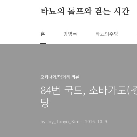
본문 바로가기
타뇨의 돌프와 걷는 시간
홈
방명록
타뇨의주방
오키나와/먹거리 리뷰
84번 국도, 소바가도
당
by Joy_Tanyo_Kim
2016. 10. 9.