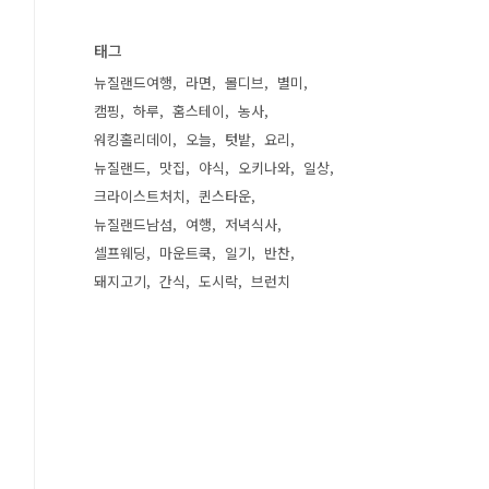
태그
뉴질랜드여행
라면
몰디브
별미
캠핑
하루
홈스테이
농사
워킹홀리데이
오늘
텃밭
요리
뉴질랜드
맛집
야식
오키나와
일상
크라이스트처치
퀸스타운
뉴질랜드남섬
여행
저녁식사
셀프웨딩
마운트쿡
일기
반찬
돼지고기
간식
도시락
브런치