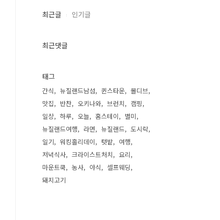
최근글
인기글
최근댓글
태그
간식
뉴질랜드남섬
퀸스타운
몰디브
맛집
반찬
오키나와
브런치
캠핑
일상
하루
오늘
홈스테이
별미
뉴질랜드여행
라면
뉴질랜드
도시락
일기
워킹홀리데이
텃밭
여행
저녁식사
크라이스트처치
요리
마운트쿡
농사
야식
셀프웨딩
돼지고기