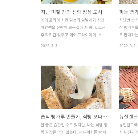
지난 며칠 간의 신랑 점심 도시락_ 뉴질랜드 직장인 도시락
에어 프라이 치킨 닭봉과 닭날개가 섞인
지난번 습식
치킨팩을 신랑이 퇴근길에 사 왔다. 소금
식 빵가루를
후추로 간 맞추고 에어 프라이어에 15분,
로 판매하는
뒤집어서 15분 구워서 쫄깃하고 맛있는
루이다. 퇴
2022. 3. 3.
2022. 3. 1.
치킨 완성하고 레몬 슬라이스 곁들여 도
식빵을 사
시락으로 준비했다. 떡갈비 밥버거 돼지
위 사진에 
고기 소고기 반반 섞고 양파, 버섯, 다진
에서 판매하
마늘 넣고 떡갈비를 넉넉하게 만든다. 넉
전 보급형이
넉하게 만든 떡갈비는 냉동실에 하나씩
종류인데 빵
꺼내기 쉽게 소분해서 얼려두는데 필요할
사용할 필요
때 하나씩 꺼내 쓰면 밥반찬으로도 좋고
다. 습식 
이렇게 밥버거나 햄버거 패티로 사용해도
거롭지만, 
제격이다. 수육과 새 김치 아시안 마트에
다. 먼저 
습식 빵가루 만들기, 식빵 꼬다리 이제 버리지 마세요.
갔다가 우연히 좋은 배추를 발견했다. 김
주고 돌린다
치를 만들 계획은 없었지만, 좋은 배추가
갈았다. 순
안 좋은 습관일 수도 있지만, 나는 식빵 양
뉴질랜드에 
있으면 당연히 사서 김치를 담아야지. 마
만들어지면
쪽 끝장을 먹지 않는다. 샌드위치를 쌀 때
사실 진짜 