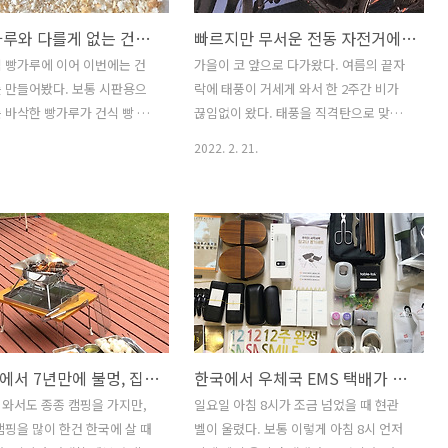
파는 빵가루와 다를게 없는 건식 빵가루 만들기, 식빵 꼬다리 버리지 말자!
빠르지만 무서운 전동 자전거에 익숙해질 수 있을까?
 빵가루에 이어 이번에는 건
가을이 코 앞으로 다가왔다. 여름의 끝자
 만들어봤다. 보통 시판용으
락에 태풍이 거세게 와서 한 2주간 비가
 바삭한 빵가루가 건식 빵 가
끊임없이 왔다. 태풍을 직격탄으로 맞은
근길에 빵가루 만들게 1불짜리
북섬은 비가 굉장히 많이 왔다고 한다. 치
2022. 2. 21.
다 달라고 신랑에게 부탁했는데
치는 원래 북섬보다 쌀쌀한 지역인데 비
보이는 이 식빵이 파킨 세이브
까지 계속 오니 순식간에 겨울이 온 것만
는 가장 저렴한 식빵이다. 완
같은 기분이 들었다. 그리고 오늘 드디어
라 사실 평소에는 먹지 않는
날이 맑았다. 보통 매일 아침 햇볕에 도마
가루 만드는 데는 비싼 빵을
를 소독하는 것으로 나의 일과가 시작된
가 없어서 저렴한 것으로 샀
다. 지난 2주간 제대로 소독하지 못해서
빵가루 만드는 것보다 약간 더 번
약간 찝찝했으니 오늘은 두배로 진득하게
비교적 번거로울 뿐 어렵지 않
소독해야지. 주방 끝 통유리 쪽은 아침에
블렌더에 적당량의 식빵을 넣어
해가 뜰 때 햇빛이 제대로 들어오는 자리
뉴질랜드에서 7년만에 불멍, 집에서 즐기는 캠핑 분위기
한국에서 우체국 EMS 택배가 왔어요.
. 나는 4장의 식빵을 한번에
인데 이곳은 따뜻하다 못해 뜨겁다. 행주
식간에 갈리는데 이런 입자가
를 말리거나 주방 집기를 소독하는 데는
와서도 종종 캠핑을 가지만,
일요일 아침 8시가 조금 넘었을 때 현관
 된거다. 나는 에어프라이어를
아주 좋다. 반면 아침 해가 들지 않는 자리
캠핑을 많이 한건 한국에 살 때
벨이 울렸다. 보통 이렇게 아침 8시 언저