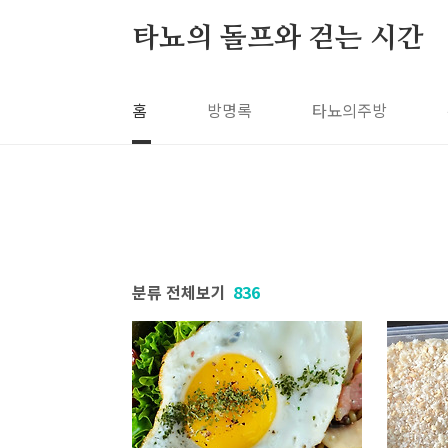
본문 바로가기
타뇨의 돌프와 걷는 시간
홈
방명록
타뇨의주방
분류 전체보기
836