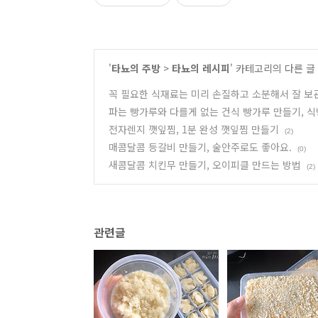
'
타뇨의 주방
>
타뇨의 레시피
' 카테고리의 다른 글
꼭 필요한 식재료는 미리 손질하고 소분해서 잘 보
파는 빵가루와 다를게 없는 건식 빵가루 만들기, 식
전자렌지 깻잎찜, 1분 완성 깻잎찜 만들기
(2)
매콤달콤 등갈비 만들기, 술안주로도 좋아요.
(0)
새콤달콤 치킨무 만들기, 오이피클 만드는 방법
(2)
관련글