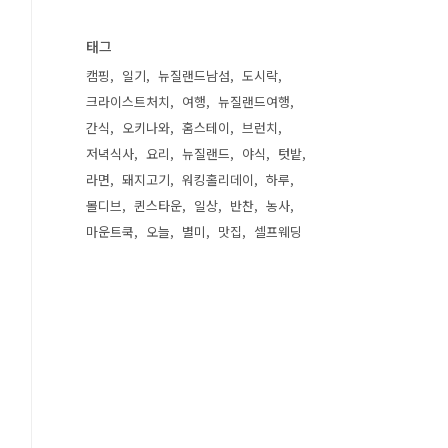
태그
캠핑
일기
뉴질랜드남섬
도시락
크라이스트처치
여행
뉴질랜드여행
간식
오키나와
홈스테이
브런치
저녁식사
요리
뉴질랜드
야식
텃밭
라면
돼지고기
워킹홀리데이
하루
몰디브
퀸스타운
일상
반찬
농사
마운트쿡
오늘
별미
맛집
셀프웨딩