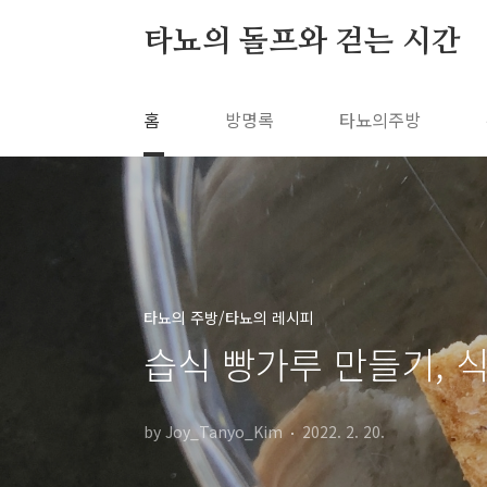
본문 바로가기
타뇨의 돌프와 걷는 시간
홈
방명록
타뇨의주방
타뇨의 주방/타뇨의 레시피
습식 빵가루 만들기, 
by Joy_Tanyo_Kim
2022. 2. 20.