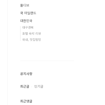
몰디브
쿡 아일랜드
대한민국
대구경북
호텔 숙박 리뷰
국내, 맛집탐방
공지사항
최근글
인기글
최근댓글