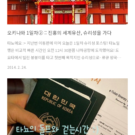
오키나와 1일차② :: 진홍의 세계유산, 슈리성을 가다
타뇨에요 :> 지난번 이동편에 이어 오늘은 1일차 슈리성 포스팅! 타뇨일
행은 비교적 빠른 시간인 오전 12시 30분쯤 나하공항에 도착했어요! 도
요타에서 빌린 붕붕이를 타고 첫번째 목적지인 슈리성으로- 류큐 왕국의
번영를 말해 주는 진홍의 세계 유산- 슈리성은 류큐 왕국의 수많은 흥망
2014. 2. 24.
을 전하는 역사의 증인이에요! 1429년 성립- 1879년(류큐왕조 450년)
그 당시 류큐왕국은 중국, 일본, 조선, 동남아시아 국가들과 활발한 교역
을 펼쳤고 교역의 중심에는 슈리성이 있었어요 :> 류큐의 사령탑이자 왕
과 왕족들이 사는 화려한 왕조 문화공간이였던 슈리성! 아쉽게도 1945년
오키나와 전투에서 잿더미로 변했죠 BUT 1992년 오키나와 본토 복귀
20주년을 기념하여 복원되었습니다! 2000년 2월에는 세계문화유..