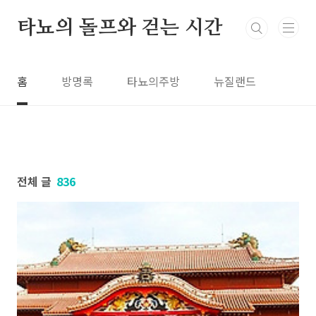
본문 바로가기
타뇨의 돌프와 걷는 시간
홈
방명록
타뇨의주방
뉴질랜드
전체 글
836