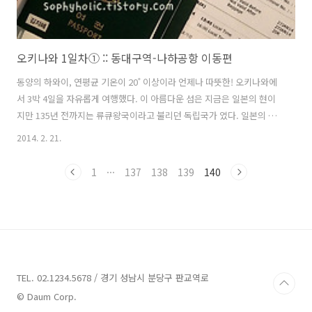
오키나와 1일차① :: 동대구역-나하공항 이동편
동양의 하와이, 연평균 기온이 20˚ 이상이라 언제나 따뜻한! 오키나와에
서 3박 4일을 자유롭게 여행했다. 이 아름다운 섬은 지금은 일본의 현이
지만 135년 전까지는 류큐왕국이라고 불리던 독립국가 였다. 일본의 침
략과 태평양전쟁의 영향으로 인해 오키나와에서는 류쿠, 일본, 미국 3개
2014. 2. 21.
국의 문화와 정취를 느낄 수 있었다. 음식부터 건물양식까지- 모든 것이
일본이지만 일본스럽지 않았다. 너무나도 따뜻하고 싹싹했던 오키나와
1
···
137
138
139
140
사람들의 친절에 감사를 표한다. 2014년 1월 27일 월요일 오전 2:20 동
대구 터미널동대구 터미널에서 인천공항으로 출발! 실감 나지 않던 오키
나와 여행이 막상 코앞으로 다가오니 정신없이 바쁘네요.우여곡절 끝에
떠나게 된 이번 여행이 진정으로 내게 힐링이 되길 바라며- 동대구 고속
버스터미..
TEL. 02.1234.5678 / 경기 성남시 분당구 판교역로
© Daum Corp.