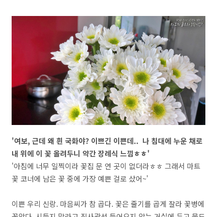
'여보, 근데 왜 흰 국화야? 이쁘긴 이쁜데.. 나 침대에 누운 채로
내 위에 이 꽃 올려두니 약간 장례식 느낌ㅎㅎ'
'아침에 너무 일찍이라 꽃집 문 연 곳이 없더라ㅎㅎ 그래서 마트
꽃 코너에 남은 꽃 중에 가장 예쁜 걸로 샀어~'
이쁜 우리 신랑. 마음씨가 참 곱다. 꽃은 줄기를 곱게 잘라 꽃병에
꽂았다. 시들지 말라고 직사광선 들어오지 않는 거실에 두고 물도