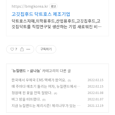
https://bmgkorea.kr
광고
고깃집후드 닥트호스 제조기업
닥트호스자재,의학용후드,산업용후드,고깃집후드,고
깃집닥트를 직접연구및 생산하는 기업 새로워진 비스
포크 인테리어 고기집후드 지금 바로 비엠지코리아에
서 만나보세요.
7
구독하기
'
뉴질랜드
>
삶나눔
' 카테고리의 다른 글
한국에서 우체국 EMS 택배가 왔어요.
2022.02.15
(5)
매 주마다 예초기 돌리는 여자, 뉴질랜드에서는
2022.02.15
필수
정원에 핀 꽃을 잔뜩 잘랐다.
2022.01.08
(0)
(4)
버그 밤을 터뜨렸다.
2022.01.07
(0)
지금 뉴질랜드는 체리시즌! 체리나무가 있는 집
2021.12.19
에서 살고 있어요.
(4)