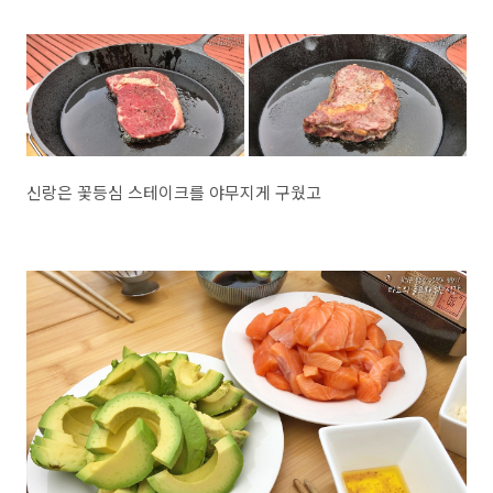
신랑은 꽃등심 스테이크를 야무지게 구웠고