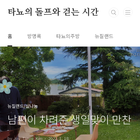
본문 바로가기
타뇨의 돌프와 걷는 시간
홈
방명록
타뇨의주방
뉴질랜드
뉴질랜드/삶나눔
남편이 차려준 생일맞이 만찬
by Joy_Tanyo_Kim
2022. 1. 18.