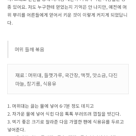
종 있어요. 저도 누구한테 얻었는지 기억은 안 나지만, 예전에 머
위 뿌리를 어른들에게 얻어서 키운 것이 이렇게 커지게 되었답니
다.
머위 들깨 볶음
재료 : 머위대, 들깻가루, 국간장, 액젓, 맛소금, 다진
마늘, 참기름, 식용유
1. 머위대는 끓는 물에 넣어 6-7분 정도 데치고
2. 차가운 물에 넣어 식힌 다음 톡톡 부러뜨려 껍질을 벗긴다.
3. 먹기 좋은 크기로 잘라준 다음 가열한 팬에 식용유를 두르고
넣어준다.