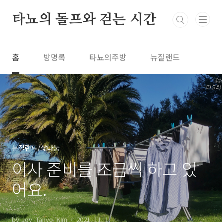
본문 바로가기
타뇨의 돌프와 걷는 시간
홈
방명록
타뇨의주방
뉴질랜드
뉴질랜드/삶나눔
이사 준비를 조금씩 하고 있
어요.
by Joy_Tanyo_Kim
2021. 11. 1.