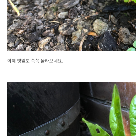
이제 깻잎도 쏙쏙 올라오네요.