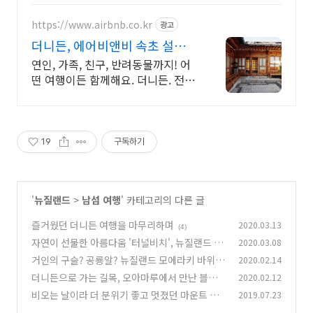
https://www.airbnb.co.kr
광고
더니든, 에어비앤비 속초 설악산
과 바다
연인, 가족, 친구, 반려동물까지! 어
떤 여행이든 함께해요. 더니든. 전용
테라스와 바비큐 그릴이 제공되는
숙소를 예약하세요.
19
구독하기
'
뉴질랜드
>
남섬 여행
' 카테고리의 다른 글
즐거웠던 더니든 여행을 마무리하며
2020.03.13
(4)
자연이 선물한 아름다움 '터널비치', 뉴질랜드 더
2020.03.08
니든 여행
거인의 구슬? 공룡알? 뉴질랜드 모에라키 바위를
2020.02.14
(2)
만나다.
더니든으로 가는 길목, 오아마루에서 만난 블루
2020.02.12
(2)
펭귄
비오는 날이라 더 분위기 좋고 멋졌던 마운트 쿡
2019.07.23
(6)
(Mount Cook)
(0)