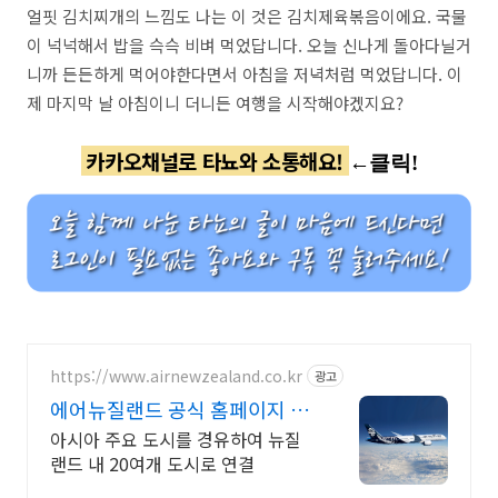
얼핏 김치찌개의 느낌도 나는 이 것은 김치제육볶음이에요. 국물
이 넉넉해서 밥을 슥슥 비벼 먹었답니다. 오늘 신나게 돌아다닐거
니까 든든하게 먹어야한다면서 아침을 저녁처럼 먹었답니다. 이
제 마지막 날 아침이니 더니든 여행을 시작해야겠지요?
카카오채널로 타뇨와 소통해요!
←클릭!
https://www.airnewzealand.co.kr
광고
에어뉴질랜드 공식 홈페이지 항
공권 예약 및 여행 정보
아시아 주요 도시를 경유하여 뉴질
랜드 내 20여개 도시로 연결