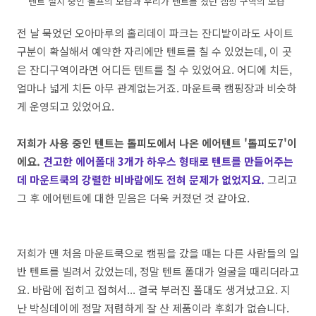
텐트 설치 중인 돌프의 모습과 우리가 텐트를 쳤던 캠핑 구역의 모습
전 날 묵었던 오아마루의 홀리데이 파크는 잔디밭이라도 사이트
구분이 확실해서 예약한 자리에만 텐트를 칠 수 있었는데, 이 곳
은 잔디구역이라면 어디든 텐트를 칠 수 있었어요. 어디에 치든,
얼마나 넓게 치든 아무 관계없는거죠. 마운트쿡 캠핑장과 비슷하
게 운영되고 있었어요.
저희가 사용 중인 텐트는 톨피도에서 나온 에어텐트 '톨피도7'이
에요.
견고한 에어폴대 3개가 하우스 형태로 텐트를 만들어주는
데 마운트쿡의 강렬한 비바람에도 전혀 문제가 없었지요.
그리고
그 후 에어텐트에 대한 믿음은 더욱 커졌던 것 같아요.
저희가 맨 처음 마운트쿡으로 캠핑을 갔을 때는 다른 사람들의 일
반 텐트를 빌려서 갔었는데, 정말 텐트 폴대가 얼굴을 때리더라고
요. 바람에 접히고 접혀서... 결국 부러진 폴대도 생겨났고요. 지
난 박싱데이에 정말 저렴하게 잘 산 제품이라 후회가 없습니다.