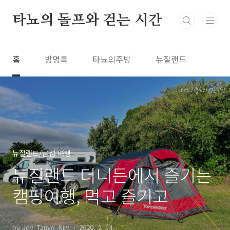
본문 바로가기
타뇨의 돌프와 걷는 시간
홈
방명록
타뇨의주방
뉴질랜드
뉴질랜드/남섬 여행
뉴질랜드 더니든에서 즐기는
캠핑여행, 먹고 즐기고
by Joy_Tanyo_Kim
2020. 2. 14.