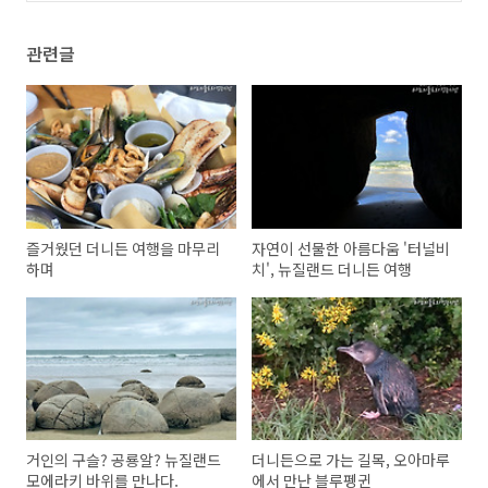
관련글
즐거웠던 더니든 여행을 마무리
자연이 선물한 아름다움 '터널비
하며
치', 뉴질랜드 더니든 여행
거인의 구슬? 공룡알? 뉴질랜드
더니든으로 가는 길목, 오아마루
모에라키 바위를 만나다.
에서 만난 블루펭귄