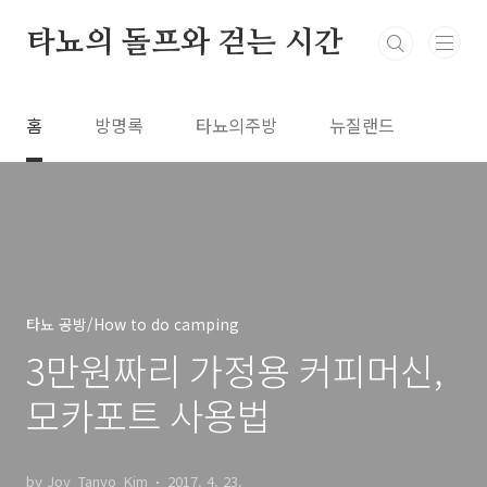
본문 바로가기
타뇨의 돌프와 걷는 시간
홈
방명록
타뇨의주방
뉴질랜드
타뇨 공방/How to do camping
3만원짜리 가정용 커피머신,
모카포트 사용법
by Joy_Tanyo_Kim
2017. 4. 23.