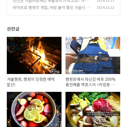
선선한 가을바람에는 국물요리가 최고죠? 가을
2014.10.23
의 보양식<소고기버섯전골>레시피
바야흐로 캠핑의 계절, 바람 불어 좋은 가을이 왔
2014.10.22
(0)
네요.
(4)
관련글
겨울캠핑, 캠핑의 진정한 매력
캠핑장에서 자신감 버프 200%
발산!
충전해줄 맥포스의 <작업용 앞
치마>