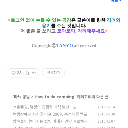
아트>
♥
로그인 없이 누를 수 있는 공감
은
글쓴이를 향한
격려와
용기
를 주는 것입니다.
더 좋은 글 쓰라고
토닥토닥, 격려해주세요
♥
Copyrightⓒ
TANYO
all reserved
23
구독하기
'
타뇨 공방
>
How to do camping
' 카테고리의 다른 글
겨울캠핑, 캠핑의 진정한 매력 발산!
2016.12.14
(2)
캠핑장에서 자신감 버프 200% 충전해줄 맥포스
2015.01.20
의 <작업용 앞치마>
밤하늘의 쏟아지는 별빛 아래서 만난 겨울캠핑의
2015.01.07
(2)
낭만!
(19)