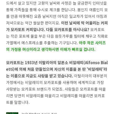
드에서 살고 있지만 고향의 날씨와 사정은 늘 궁금한지 인터넷을
통해 가족들을 통해 수시로 체크를 한답니다. 봄인지 여름인지 모
를 만큼 따뜻해진 요즘 날씨지만 아직은 일교차가 있어서 아침과
저녁으로는 약간 쌀살한 편이지요.
이런 날씨에 딱 어울리는 커피
가 모카포트 커피입니다. 다들 모카포트를 아시나요?
모카포트
는 작은 포트에 물을 부은 다음 원둣가루를 필터에 채우고 직화로
가열해서 에스프레소를 추출하는 기구입니다.
아주 작은 사이즈
의 가정용 머신이라고 생각하시면 이해가 빠르실 겁니다.
모카포트는 1933년 이탈리아의 알폰소 비알레띠(Alfonso Bial
etti)에 의해
처음 만들었으며 자신의 이름을 본 딴
'비알레띠'라
는 이름으로 지금도 사랑을 받고 있습니다.
이탈리아의 대부분의
가정에서는 비알레띠의 모카포트를 사용하며 세계적으로 가장
사랑받는 모카포트 브랜드가 되었죠. 사람들은 모카포트를 떠올
리면 당연히 비알레띠를 떠올리고 비알레띠를 떠올리면 모카포
트를 말합니다.