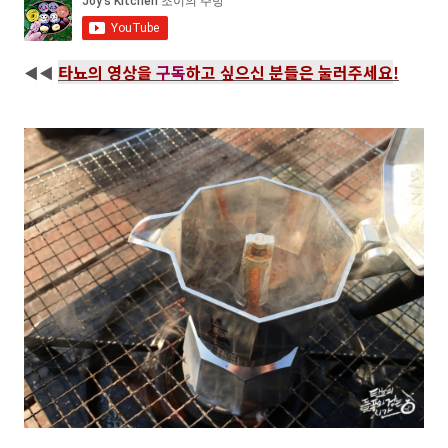
타뇨의 영상을
구독
하고 싶으신 분들은 눌러주세요
!
◀◀