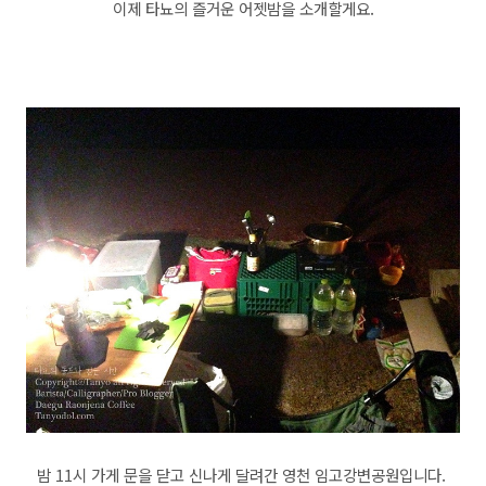
이제 타뇨의 즐거운 어젯밤을 소개할게요.
밤 11시 가게 문을 닫고 신나게 달려간 영천 임고강변공원입니다.