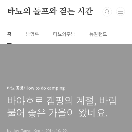
본문 바로가기
타뇨의 돌프와 걷는 시간
홈
방명록
타뇨의주방
뉴질랜드
타뇨 공방/How to do camping
바야흐로 캠핑의 계절, 바람
불어 좋은 가을이 왔네요.
by Joy_Tanyo_Kim
2014. 10. 22.