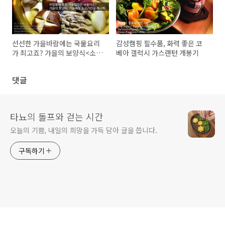
선선한 가을바람에는 국물요리
감성캠핑 필수품, 화력 좋은 코
가 최고죠? 가을의 보양식<소고
베아 갤럭시 가스랜턴 개봉기
기버섯전골>레시피
댓글
타뇨의 돌프와 걷는 시간
오늘의 기쁨, 내일의 희망을 가득 담아 글을 씁니다.
구독하기