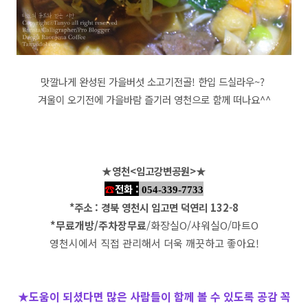
맛깔나게 완성된 가을버섯 소고기전골!
한입 드실라우~?
겨울이 오기전에 가을바람 즐기러 영천으로 함께 떠나요^^
★
영천<임고강변공원>
★
☎
전화 :
054-339-7733
*주소 : 경북 영천시 임고면 덕연리 132-8
*무료개방/주차장무료
/화장실O/샤워실O/마트O
영천시에서 직접 관리해서 더욱 깨끗하고 좋아요!
★도움이 되셨다면 많은 사람들이 함께 볼 수 있도록 공감 꼭