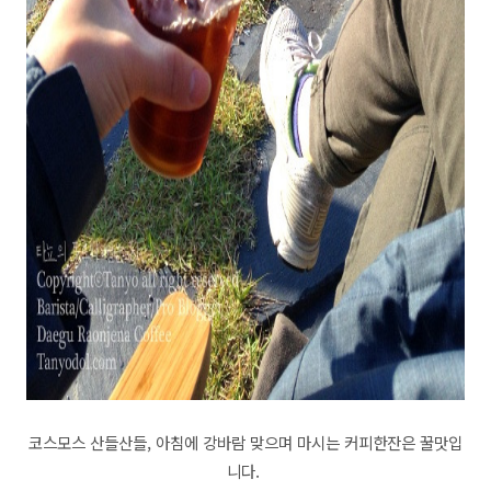
코스모스 산들산들,
아침에 강바람 맞으며 마시는 커피
한잔은 꿀맛입
니다.