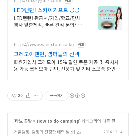
http://m.skygift7.com/
광고
LED랜턴! 스카이기프트 공공기
관 우선구매 대상기업
LED랜턴! 관공서/기업/학교/단체
행사 맞춤제작, 빠른 견적 문의/ 주
문-인쇄-출고/ 가격+품질+고객만족
도 BEST/ 지금 바로 전화주세요!
https://www.winextool.co.kr/
광고
크레모아랜턴, 캠퍼들의 선택
회원가입시 크레모아 15% 할인 쿠폰 제공 및 즉시사
용 가능 크레모아 랜턴, 선풍기 및 기타 소모품 한번에
쇼핑하세요!
20
구독하기
'
타뇨 공방
>
How to do camping
' 카테고리의 다른 글
겨울캠핑, 캠핑의 진정한 매력 발산!
2016.12.14
(2)