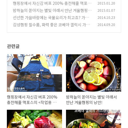
캠핑장에서 자신감 버프 200% 충전해줄 맥포스
2015.01.20
의 <작업용 앞치마>
밤하늘의 쏟아지는 별빛 아래서 만난 겨울캠핑의
2015.01.07
(2)
낭만!
선선한 가을바람에는 국물요리가 최고죠? 가을
2014.10.23
(19)
의 보양식<소고기버섯전골>레시피
감성캠핑 필수품, 화력 좋은 코베아 갤럭시 가스
2014.09.20
(0)
랜턴 개봉기
(0)
관련글
캠핑장에서 자신감 버프 200%
밤하늘의 쏟아지는 별빛 아래서
충전해줄 맥포스의 <작업용 앞
만난 겨울캠핑의 낭만!
치마>