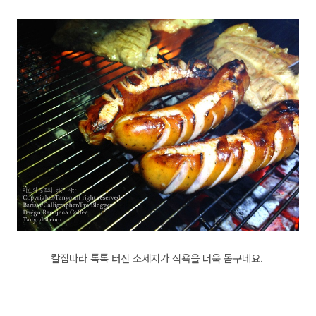
칼집따라 톡톡 터진 소세지가 식욕을 더욱 돋구네요.