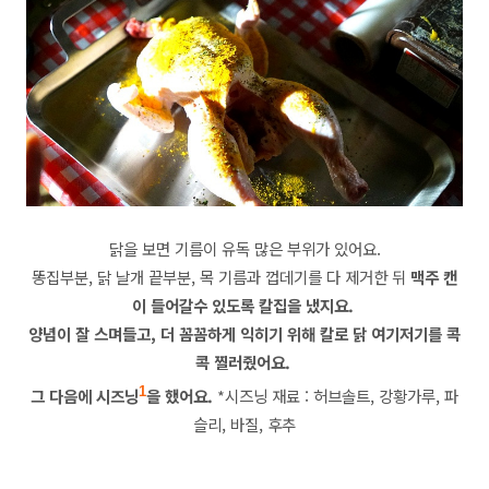
닭을 보면 기름이 유독 많은 부위가 있어요.
똥집부분, 닭 날개 끝부분, 목 기름과 껍데기를 다 제거한 뒤
맥주 캔
이 들어갈수 있도록 칼집을 냈지요.
양념이 잘 스며들고, 더 꼼꼼하게 익히기 위해 칼로 닭 여기저기를 콕
콕 찔러줬어요.
그 다음에
시즈닝
1
을 했어요.
*시즈닝 재료 :
허브솔트, 강황가루, 파
슬리, 바질, 후추