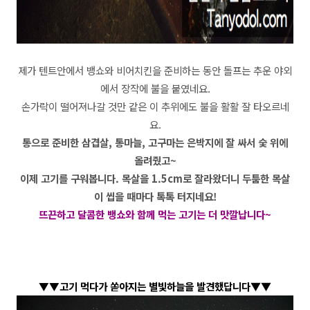
제가 텐트안에서 뱅쇼와 비어치킨을 준비하는 동안 돌프는 추운 야외
에서 장작에 불을 붙였네요.
손가락이 떨어져나갈 것만 같은 이 추위에도 불을 활활 잘 타오르네
요.
통으로 준비한 삼겹살, 통마늘, 고구마는 은박지에 잘 싸서 숯 위에
올려줬고~
이제 고기를 구워봅니다. 목살을 1.5cm로 잘라왔더니 두툼한 목살
이 씹을 때마다 톡톡 터지네요!
뜨끈하고 달콤한 뱅쇼와 함께 먹는 고기는 더
맛깔납니다~
▼▼고기 먹다가 쏟아지는 별빛하늘을 발견했답니다
▼▼