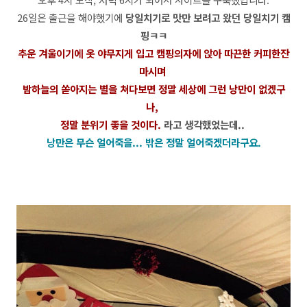
26일은 출근을 해야했기에
당일치기로 맛만 보려고 왔던 당일치기 캠
핑ㅋㅋ
추운 겨울이기에 옷 야무지게
입고 캠핑의자에 앉아 따끈한 커피한잔
마시며
밤하늘의 쏟아지는 별을 쳐다보면 정말 세상에 그런 낭만이 없겠구
나,
정말 분위기 좋을 것이다.
라고 생각했었는데..
낭만은 무슨 얼어죽을... 밖은 정말 얼어죽겠더라구요.