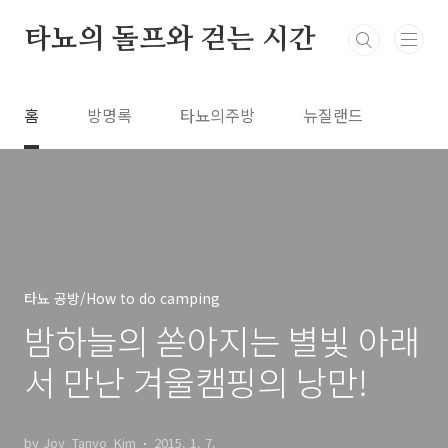
본문 바로가기
타뇨의 돌프와 걷는 시간
홈
방명록
타뇨의주방
뉴질랜드
타뇨 공방/How to do camping
밤하늘의 쏟아지는 별빛 아래
서 만난 겨울캠핑의 낭만!
by Joy_Tanyo_Kim
2015. 1. 7.