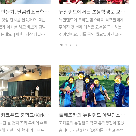
깻잎김치 만들기, 달콤짭조름한 밥도둑
뉴질랜드에서는 초등학생도 교복을 입어요.
 깻잎 김치를 담았어요. 작년
뉴질랜드에 도착한 홈스테이 식구들에게
바쁘게 이사를 하고 바쁘게 텃밭
주어진 첫 번째 미션은 교복을 구매하는
는데요. [ 에휴, 당장 내일이
것이었어요. 이틀 뒤인 월요일이면 교복
밭에 심어야할 모종은 왜 이
을 입고 학교에 첫 등교를 하는 날이었기
.
2019. 2. 13.
야! 어차피 한국에 머무는 12
에 늦어도 토요일에는 교복을 구입해야만
 물도 안줄건데... 다 죽지 않
했죠. 모두 함께 차를 타고 토요일 아침 교
모종 다 버릴까? ] 고민하고 투
복점이 문을 여는 시간에 맞춰 카이아포
나 하는 마음에 깻잎을 심었
이 지역으로 갔답니다. 만약 창고형 생활
때 그 깻잎들이 제가 없는 동안
용품 전문마트인 '더 웨어하우스(The
자라서 오늘은 제가 깻잎 김치
Warehouse)'에서 교복을 구매한다면 일
죠. 그 때 깻잎 모종 안 심고
요일에도 구입이 가능해요. 웨어하우스의
다면 아마 지금쯤 저는 굉장
교복 판매가 궁금하시다면 (*참조링크 :
 것 같네요. 깻잎 모종을 40
한국과 다른 뉴질랜드의 다양한 교복)을
뉴질랜드 커크우드 중학교(Kirkwood Intermediate School) 유학생활을 마치며
둘째조카의 뉴질랜드 아일람스쿨 유학생활이 끝났어요.
었던 것 같아요. 심을 자리가 없
참고하세요. 만약 웨어하우스 매장과 교
 정도는 어쩔 수 없이 버렸던 기
복전문점 모두 필요한 교복이 품절이라면
나던 날 첫째 조카 루비의 수료
조카들의 뉴질랜드 학교 유학생활이 끝났
. 집에 돌아왔을 때 깻잎을 바
웨어하우스 인터넷 쇼핑몰에 들어가서 구
위해 새언니와 함께 커크우드
습니다. 지난 3학기(10주)를 마치고 수업