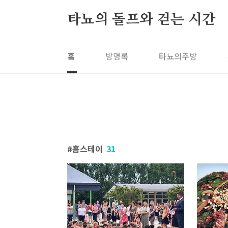
본문 바로가기
타뇨의 돌프와 걷는 시간
홈
방명록
타뇨의주방
홈스테이
31