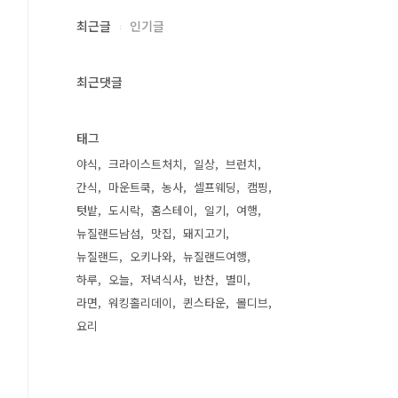
최근글
인기글
최근댓글
태그
야식
크라이스트처치
일상
브런치
간식
마운트쿡
농사
셀프웨딩
캠핑
텃밭
도시락
홈스테이
일기
여행
뉴질랜드남섬
맛집
돼지고기
뉴질랜드
오키나와
뉴질랜드여행
하루
오늘
저녁식사
반찬
별미
라면
워킹홀리데이
퀸스타운
몰디브
요리