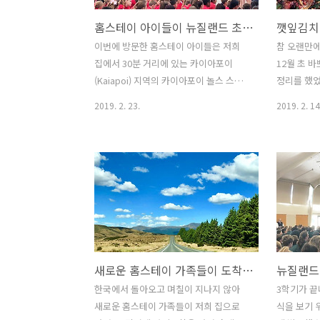
홈스테이 아이들이 뉴질랜드 초등학교에 입학했어요.
이번에 방문한 홈스테이 아이들은 저희
참 오랜만에
집에서 30분 거리에 있는 카이아포이
12월 초 
(Kaiapoi) 지역의 카이아포이 놀스 스쿨
정리를 했었
(Kaiapoi North School)에 입학했어요.
출국인데 텃
2019. 2. 23.
2019. 2. 14
작년 저희 조카들이 왔을 때 다녔던 아일
렇게 많은거
람 스쿨이나 근처에 있는 다른 학교에 보
월 한달 동안
내고 싶었지만, 아쉽게도 1달이라는 짧은
을까? 그냥 
기간의 학교생활을 허락해주는 학교를 거
덜대며 혹시
의 찾을 수가 없었답니다. 크라이스트처
었죠. 그 
치에 있는 왠만한 학교에는 이메일을 다
알아서 잘 
보냈었는데, 그 중에서 4주라는 짧은 기간
를 담게 된거
을 받아주는 곳은 카이아포이 놀스 스쿨
버리고 갔었
과 홀스웰 프라이머리스쿨밖에 없었어요.
히 후회 했을
새로운 홈스테이 가족들이 도착했어요.
그 중에서 학기를 일찍 시작하는 학교가
개 정도 심
카이아포이 놀스 스쿨이라 저희는 그 쪽
어서 20개
한국에서 돌아오고 며칠이 지나지 않아
3학기가 끝
으로 입학을 하게 되었고요. 아, 홀스웰 프
억이 납니다
새로운 홈스테이 가족들이 저희 집으로
식을 보기 