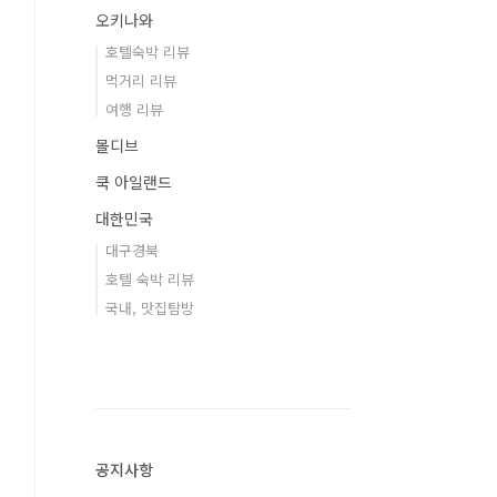
오키나와
호텔숙박 리뷰
먹거리 리뷰
여행 리뷰
몰디브
쿡 아일랜드
대한민국
대구경북
호텔 숙박 리뷰
국내, 맛집탐방
공지사항