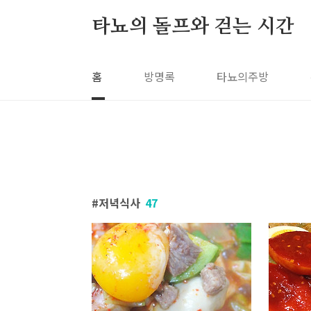
본문 바로가기
타뇨의 돌프와 걷는 시간
홈
방명록
타뇨의주방
저녁식사
47