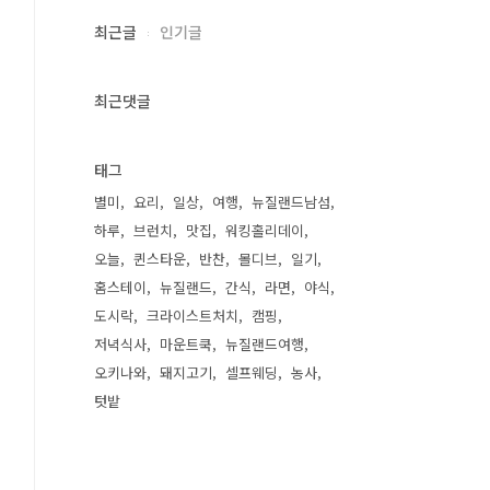
최근글
인기글
최근댓글
태그
별미
요리
일상
여행
뉴질랜드남섬
하루
브런치
맛집
워킹홀리데이
오늘
퀸스타운
반찬
몰디브
일기
홈스테이
뉴질랜드
간식
라면
야식
도시락
크라이스트처치
캠핑
저녁식사
마운트쿡
뉴질랜드여행
오키나와
돼지고기
셀프웨딩
농사
텃밭