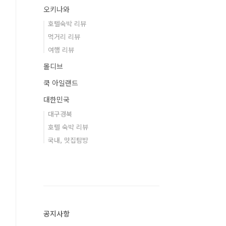
오키나와
호텔숙박 리뷰
먹거리 리뷰
여행 리뷰
몰디브
쿡 아일랜드
대한민국
대구경북
호텔 숙박 리뷰
국내, 맛집탐방
공지사항