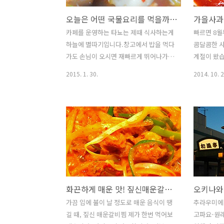
오늘은 어떤 국물요리를 먹을까? 고민하시는 언니들에게 야들야들 <순두부 찌개> 추천해요!
카페를 운영하는 타뇨는 제때 식사하는게
빠르면 8월
하늘에 별따기입니다.창고에서 밥을 먹다
콤달콤한 사
가도 손님이 오시면 재빠르게 뛰어나가야
계절이 왔습
하지요.언제 오실지 모르는 손님이기에
는 가을에 
2015. 1. 30.
2014. 10. 2
언제나 긴장하고 먹는 밥상입니다.처음에
과에 대해 
는 사먹었지만 식비를 아껴야겠다는 생각
사과는 18
에 밥을 해먹기 시작했었고 6년의 시간이
국내 첫 
지나니 이제는 숙련된 눈치로 일하면서
심어졌던 
중간중간에 음식다운 음식도 해먹는답니
과거 사과
다.우유곽을 쌓아 식탁을 만들고 캠핑용
있었네요! 
식탁보를 얹었더니 이만한 식탁이 없습니
라고 알고 
다.바람 부는 날씨가 지속적으로 이어지
닌 능금나
다보니 국물요리가 끊길 수가 없습니다.
신맛이 강하
화끈하게 매운 맛! 짚신매운갈비찜 :: 경북대점 :: 경대맛집 :: 돼지갈비찜
오늘은 순두부찌개를 만들어봤습니다. 재
열매입니다
료 ▶ 순두부, 돼지고기 3천원치, 애호박,
능금은 사과
가끔 입에 불이 날 정도로 매운 음식이 땡
추라우미에
양파, 표고버섯, 대파, 양념장, 간수 뺀 굵
간 것 같습
길 때, 짚신 매운갈비찜 제가 한번 먹어보
고파요-원