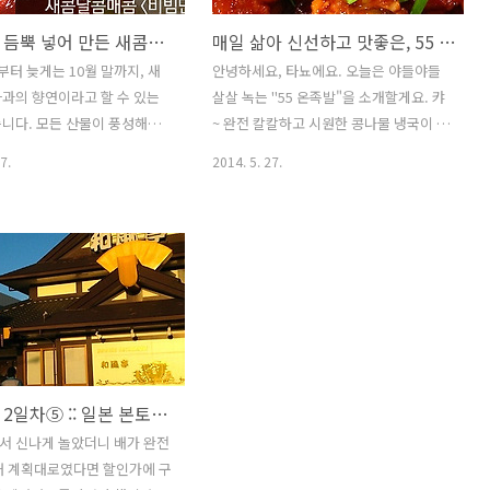
가을사과 듬뿍 넣어 만든 새콤달콤 <비빔만두>레시피 :: 오늘 저녁 야식으로 딱!
매일 삶아 신선하고 맛좋은, 55 온족발 :: 대구율하점 :: 신천시장 온족발 :: 대구맛집
부터 늦게는 10월 말까지, 새
안녕하세요, 타뇨에요. 오늘은 야들야들
과의 향연이라고 할 수 있는
살살 녹는 "55 온족발"을 소개할게요. 캬
니다. 모든 산물이 풍성해지
~ 완전 칼칼하고 시원한 콩나물 냉국이 나
제철을 만나 더욱 맛이 좋은 사
왔어요. 시원하게 쭈욱- 들이켜줬지요. 양
7.
2014. 5. 27.
알아볼게요.우리가 흔히 먹는
파재래기도 1인당 하나씩 제공~ 푸짐하게
90-1900년 미국선교사를 통해
담아주신 와사비, 쌈장, 마늘이에요. 신선
도입되어 대구동산에 처음으로
한 쌈야채와 맵싹한 청량고추까지 \ 아삭
개량종이라고 합니다. 대구가
하게 갓 담은 겉절이 맵싹한 것이 족발과
의 고장이라 불렸던데는 이유가
환상콤비! 온불SET 40,000원 그 중에 온
많은 사람들이 사과의 옛말이
족발입니다. 보통 무난하게 먹는 족발이
있는 능금은 지금의 사과가 아
죠. 온불SET 40,000원 그 중에 불족발입
무에서 열리는 능금열매로 좀더
니다. 숯불에 구워서 불냄새가 장난이 아
고 단맛이 적은 한국의 토종
닌데요, 맛도 일품입니다. 냉채족발大
오키나와 2일차⑤ :: 일본 본토식 패밀리 레스토랑, 와후테이
.시간이 흐르면서 자연스럽게
40,000원 족발과 냉채를 함께 먹는다는
, 사과는 능금! 이렇게 굳어져
발상과 환상적인 맛에 놀랐습니다. 맛도
서 신나게 놀았더니 배가 완전
니다.국내에서 즐겨먹는 사과
정말 좋았고요. 특히 코끝까지 짜릿한 눈
래 계획대로였다면 할인가에 구