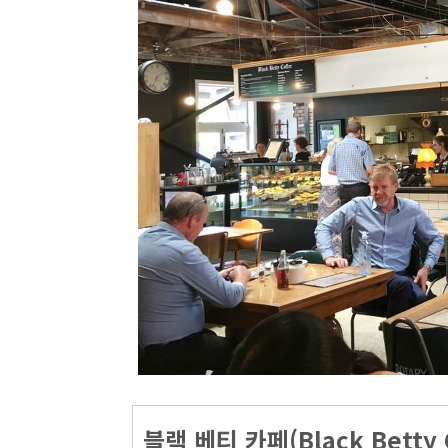
블랙 베티 카페(
Black Betty 