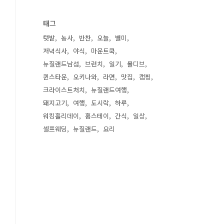
태그
텃밭
농사
반찬
오늘
별미
저녁식사
야식
마운트쿡
뉴질랜드남섬
브런치
일기
몰디브
퀸스타운
오키나와
라면
맛집
캠핑
크라이스트처치
뉴질랜드여행
돼지고기
여행
도시락
하루
워킹홀리데이
홈스테이
간식
일상
셀프웨딩
뉴질랜드
요리