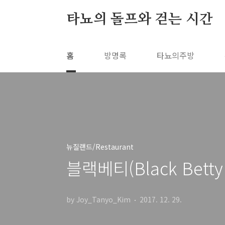
본문 바로가기
타뇨의 돌프와 걷는 시간
홈
방명록
타뇨의주방
뉴질랜드/Restaurant
블랙베티(Black Bet
by Joy_Tanyo_Kim
2017. 12. 29.