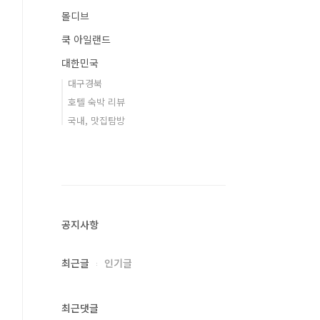
몰디브
쿡 아일랜드
대한민국
대구경북
호텔 숙박 리뷰
국내, 맛집탐방
공지사항
최근글
인기글
최근댓글