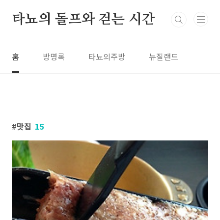
본문 바로가기
타뇨의 돌프와 걷는 시간
홈
방명록
타뇨의주방
뉴질랜드
맛집
15