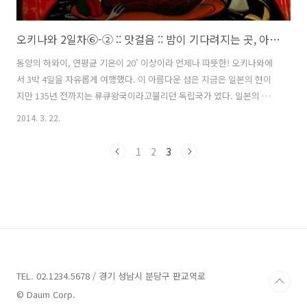
오키나와 2일차⑥-② :: 맛걸음 :: 밤이 기다려지는 곳, 아메리칸 빌리지 "백 본 시티"
동양의 하와이, 연평균 기온이 20˚ 이상이라 언제나 따뜻한! 오키나와에
서 3박 4일을 자유롭게 여행했다. 이 아름다운 섬은 지금은 일본의 현이
지만 135년 전까지는 류큐왕국이라고불리던 독립국가 였다. 일본의 침
략과 태평양전쟁의 영향으로 인해 오키나와에서는 류쿠, 일본, 미국 3개
2014. 3. 22.
국의 문화와 정취를 느낄 수 있었다. 음식부터 건물양식까지- 모든 것이
일본이지만 일본스럽지 않았다. 너무나도 따뜻하고 싹싹했던 오키나와
1
2
3
사람들의 친절에 감사를 표한다. 꿈에 그리던 대 관람차도 타고 아메리칸
빌리지의 거리도 누비고사진도 많이많이 찍었더니이젠 정말 배가 많이
고파요. BUT...아메리칸 빌리지의 폐장시간은 밤 10시폐장이라는 것을
알았지만,쉽게 포기할 수가 없었어요.고퀄의 야식을 먹지 못할거란 생각
이우리를 감싸고..
TEL. 02.1234.5678 / 경기 성남시 분당구 판교역로
© Daum Corp.