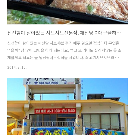
신선함이 살아있는 샤브샤브전문점, 채선당 :: 대구율하맛집 :: 월남쌈 :: 황동냄비
신선함이 살아있는 채선당 샤브샤브 후기 매주 일요일 점심마다 무엇을
먹을까? 참 많이 고민을 하게 되는데요, 먹고 또 먹어도 질리지않는 을 소
개할게요 타뇨는 늘 월남쌈샤브정식을 시킵니다. 쇠고기샤브샤브와 월
남쌈을 함께 즐길수있는! 채선당의 자랑거리인 '황동냄비'입니다. 동냄
2014. 8. 15.
비에 음식을 넣으면 열전도율이 좋아 빨리 끓고 각종 독소를 제거해줘서
더욱 건강에 좋지요. 샤브용 야채가 한가득 푸짐하게 나옵니다. 야채, 어
묵, 버섯, 유부, 치즈떡, 두부튀김 등 모두 친환경 야채라는 사실에 기분
이 좋네요. 사진 오른쪽 상단에 보이는 3가지의 소스는 천연재료만을 사
용해 자체개발한 채선당소스라고 합니다. 요것은 서비스 쇠고기와 월남
쌈용 야채들이에요. 처음에는 왜 이렇게 자잘하게 썰어줄까라고 생각했
지만 월남쌈을 먹기에 ..