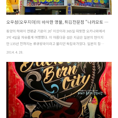
오우섬(오우지마)의 바삭한 명물, 튀김전문점 "나카모토 센교텐" :: 오키나와(Okinawa) :: 맛집
동양의 하와이 연평균 기온이 20˚ 이상이라 365일 따뜻한 오키나와에서
3박 4일을 자유롭게 여행했다. 이 아름다운 섬은 지금은 일본의 현이지
만 135년 전까지는 류큐왕국이라고 불리던 독립국가였다. 일본의 침략
과 태평양 전쟁 이후 미국 통치의 영향으로 오키나와에서는 류큐, 일본,
2014. 4. 28.
미국 3개국의 문화와 정취를 느낄 수 있었다. 음식부터 건물양식까지- 일
본이지만 일본스럽지 않은 곳. 너무나도 따뜻하고 싹싹했던 오키나와 사
람들의 친절에 감사를 표한다. 일본 오키나와현의 남부, 태평양상에 있는
면적 0.23㎢의 오우섬. 1953년, 오키나와 본섬과 연결해주는 튼튼한 다
리가 만들어졌고, 1990년대 초, 섬을 일주하는 약 1.6km의 멋진 드라이
브 코스가 만들어졌어요. 음력 5월 4일에는 섬 최대의 행사인 해신..