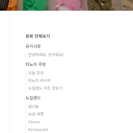
분류 전체보기
공지사항
안녕하세요. 반가워요!
타뇨의 주방
오늘 밥상
타뇨의 레시피
뉴질랜드 마트 장보기
뉴질랜드
삶나눔
남섬 여행
Stores
Restaurant