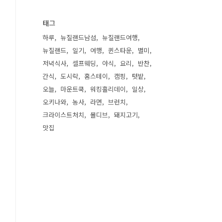
태그
하루
뉴질랜드남섬
뉴질랜드여행
뉴질랜드
일기
여행
퀸스타운
별미
저녁식사
셀프웨딩
야식
요리
반찬
간식
도시락
홈스테이
캠핑
텃밭
오늘
마운트쿡
워킹홀리데이
일상
오키나와
농사
라면
브런치
크라이스트처치
몰디브
돼지고기
맛집