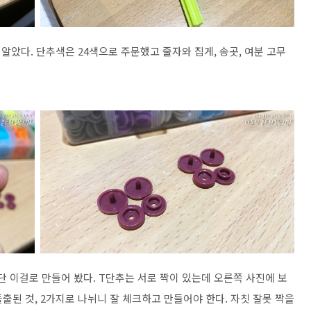
알았다. 단추색은 24색으로 주문했고 줄자와 집게, 송곳, 여분 고무
단 이걸로 만들어 봤다. T단추는 서로 짝이 있는데 오른쪽 사진에 보
돌출된 것, 2가지로 나뉘니 잘 체크하고 만들어야 한다. 자칫 잘못 짝을