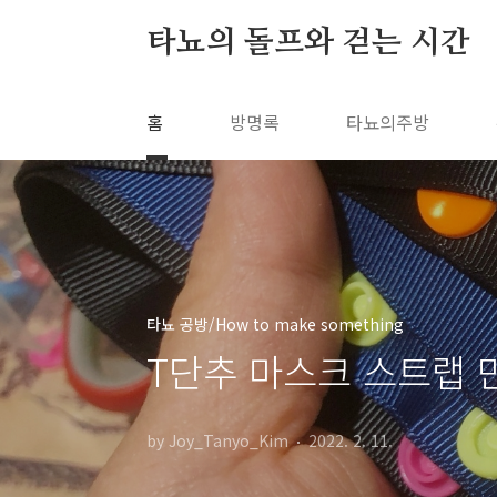
본문 바로가기
타뇨의 돌프와 걷는 시간
홈
방명록
타뇨의주방
타뇨 공방/How to make something
T단추 마스크 스트랩 
by Joy_Tanyo_Kim
2022. 2. 11.