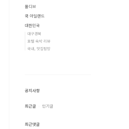
몰디브
쿡 아일랜드
대한민국
대구경북
호텔 숙박 리뷰
국내, 맛집탐방
공지사항
최근글
인기글
최근댓글