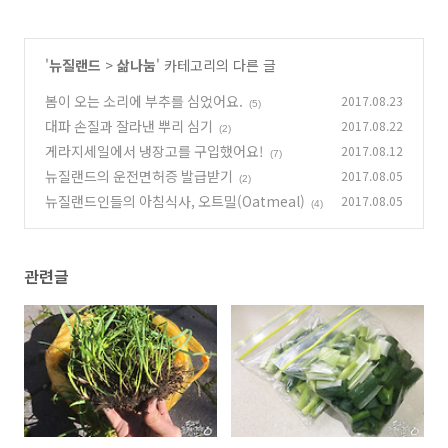
'
뉴질랜드
>
삶나눔
' 카테고리의 다른 글
봄이 오는 소리에 부추를 심었어요.
2017.08.23
(5)
대파 손질과 잘라낸 뿌리 심기
2017.08.22
(2)
게라지세일에서 냉장고를 구입했어요!
2017.08.12
(7)
뉴질랜드의 운전면허증 발급받기
2017.08.05
(2)
뉴질랜드인들의 아침식사, 오트밀(Oatmeal)
2017.08.05
(4)
관련글