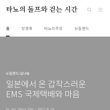
본문 바로가기
타뇨의 돌프와 걷는 시간
홈
방명록
타뇨의주방
뉴질랜드
뉴질랜드/삶나눔
일본에서 온 갑작스러운
EMS 국제택배와 마음
by Joy_Tanyo_Kim
2017. 8. 19.