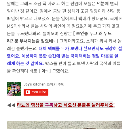
말에는 그래도 조금 푹 자려고 하는 편인데 오늘은 덕분에 빨리
일어난 것 같아요. 잠에서 금방 깬 상태가 조금 엉망이라 신랑 등
떠밀어 밖으로 내보냈죠. 문을 열어보니 택배가 왔더군요. 국제 E
MS택배라서 받는 사람의 싸인이 꼭 필요했기에 두고 가지 않고
문을 두드렸나봐요. 들어오며 신랑은
[ 초인종 두고 왜 두드
려? 문 부서지는줄 알았네~ ]
그러더라고요. 소리가 워낙 커서 놀
래긴 놀랬거든요.
대체 택배를 누가 보냈나 싶으면서도 굉장히 설
렜어요. 예상하지 못한 순간에 받는 국제택배는 정말 마음을 설
레게 하는 것 같아요.
박스를 받아 들고 보낸 사람의 국적과 이름
을 확인하며 바로
[ 아~ ]
그랬어요.
타뇨의 영상을
구독
하고 싶으신 분들은 눌러주세요
!
◀◀