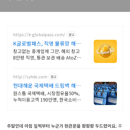
https://k-globalpass.com/
광고
K글로벌패스, 직영 물류망 해외
배송 운영 지원
창고없는 중개업체 그만. 해외 창고
8만평 직영, 통관 보관 배송 AtoZ 원
스톱 글로벌 판매 준비 리스크 감소
사례 다수 보유한 전문가와 함께하
세요.
http://cyhds.com
광고
현대해운 국제택배 드림백 해외
이주화물 운송업계 1위
원스톱 국제택배, 시장점유율50%,
누적이용고객 190만명, 한국소비자
만족지수1위 지금보다 더 나은 미
래! Better Than Now!
주말인데 아침 일찍부터 누군가 현관문을 쾅쾅쾅 두드렸어요.
주